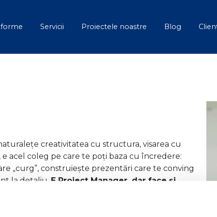
tforme
Servicii
Proiectele noastre
Blog
Clien
aturalețe creativitatea cu structura, visarea cu
, e acel coleg pe care te poți baza cu încredere:
care „curg”, construiește prezentări care te conving
nt la detaliu.
E Project Manager, dar face și
entru că poate. Și pentru că are instinct.
 și o notă boemă discretă. Stilul ei urban-