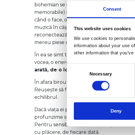
bohemian se simte și în modul în care se î
Consent
memorabile) și în modul în care se exprim
când o face, o face cu un soi de poezie int
muzică în căști sunt ritualul ei de resetar
This website uses cookies
reconectează cu ea însăși și le dă emoțiilo
We use cookies to personalis
mereu piese care par scrise pentru un m
information about your use of
other information that you’ve
În ea se simt trasăturile zodiei sale, Leu: 
vocea, o energie care nu cere validare, dar
Consent
arată, de o loialitate caldă și profundă.
Necessary
Selection
În afara biroului, Sabina are o familie frumoa
Reușește să fie prezentă și implicată în toat
echilibrul.
Dacă viața ei profesională ar avea un soundtr
Deny
profunzime sub suprafața aparent liniștită. 
Pentru sensibilitate, detalii fine și acel ame
cu plăcere, de fiecare dată.