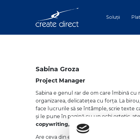
Soluții
Pla
Sabina Groza
Project Manager
Sabina e genul rar de om care îmbină cu n
organizarea, delicatețea cu forța. La birou
face lucrurile să se întâmple, scrie texte 
și le pune în pagină cu un ochi estetic, ate
copywriting, nu pentru că trebuie, ci p
Are ceva din eleganța calmă a orașului, dar