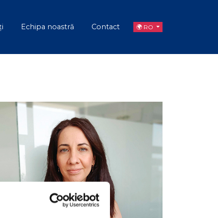
ți
Echipa noastră
Contact
🌍 RO