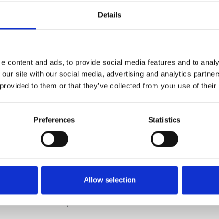
mbracă (cu gust, cu alegeri subtile, dar
Details
ă. Sabina nu vorbește des despre ea, dar atunci
erioară care te surprinde. Plimbările zilnice cu
e. Este modul prin care își limpezește gândurile, se
r din acea zi ritmul de care au nevoie. Caută
e content and ads, to provide social media features and to analy
oment anume din mintea ei.
 our site with our social media, advertising and analytics partn
 provided to them or that they’ve collected from your use of their
o forță calmă, o prezență care impune fără să ridice
 o atrage firesc.
E stoică, lucidă și, deși nu o
Preferences
Statistics
să, alături de soțul ei, fiica și băiețelul lor.
e rolurile ei, fără să-și piardă stilul, farmecul sau
ack, ar fi „Intro” – The xx; calm, sofisticat, cu
Allow selection
Iar dacă ar fi un film? „Lost in Translation”.
stec de claritate și mister care te face să revii la ea