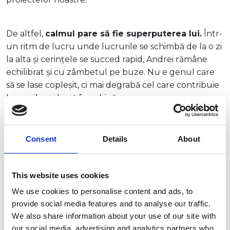
De altfel,
calmul pare să fie superputerea lui.
Într-
un ritm de lucru unde lucrurile se schimbă de la o zi
la alta și cerințele se succed rapid, Andrei rămâne
echilibrat și cu zâmbetul pe buze. Nu e genul care
să se lase copleșit, ci mai degrabă cel care contribuie
la un vibe relaxat în echipă.
În afara biroului, Andrei este pasionat de călătorii și
Consent
Details
About
de descoperirea locurilor autentice. S-a căsătorit
recent, iar timpul liber îl petrece alături de soția lui și
de cățelul lor, Lex, un beagle adorabil. Dacă are de
This website uses cookies
ales între mare și munte, Andrei alege fără ezitare
We use cookies to personalise content and ads, to
muntele.
Îi plac aventura, traseele off-road,
provide social media features and to analyse our traffic.
drumețiile și libertatea de a explora zone mai
We also share information about your use of our site with
puțin cunoscute.
our social media, advertising and analytics partners who